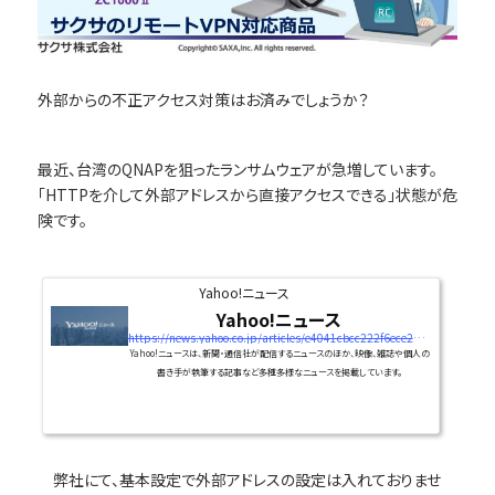
外部からの不正アクセス対策はお済みでしょうか？
最近、台湾のQNAPを狙ったランサムウェアが急増しています。
「HTTPを介して外部アドレスから直接アクセスできる」状態が危
険です。
Yahoo!ニュース
Yahoo!ニュース
https://news.yahoo.co.jp/articles/e4041cbcc222f6ece2b8a2ecdbef86183786c737
Yahoo!ニュースは、新聞・通信社が配信するニュースのほか、映像、雑誌や個人の
書き手が執筆する記事など多種多様なニュースを掲載しています。
弊社にて、基本設定で外部アドレスの設定は入れておりませ