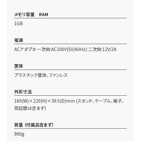
メモリ容量 RAM
1GB
電源
ACアダプタ 一次側:AC100V(50/60Hz) 二次側:12V/2A
筐体
プラスチック筐体、ファンレス
外形寸法
160(W)×220(H)×39.5(D)mm (スタンド、ケーブル、端子、
突起類は含まず)
質量 （付属品含まず）
900g